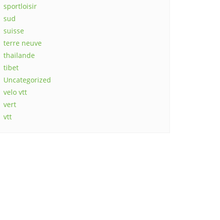
sportloisir
sud
suisse
terre neuve
thailande
tibet
Uncategorized
velo vtt
vert
vtt