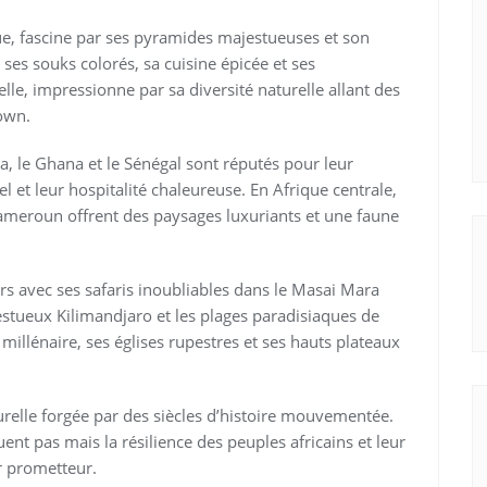
que, fascine par ses pyramides majestueuses et son
 ses souks colorés, sa cuisine épicée et ses
lle, impressionne par sa diversité naturelle allant des
own.
a, le Ghana et le Sénégal sont réputés pour leur
l et leur hospitalité chaleureuse. En Afrique centrale,
ameroun offrent des paysages luxuriants et une faune
eurs avec ses safaris inoubliables dans le Masai Mara
estueux Kilimandjaro et les plages paradisiaques de
millénaire, ses églises rupestres et ses hauts plateaux
urelle forgée par des siècles d’histoire mouvementée.
nt pas mais la résilience des peuples africains et leur
r prometteur.