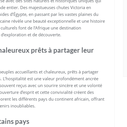
se avec des sites naturels et historiques uniques qui
de entier. Des majestueuses chutes Victoria en
es d’Égypte, en passant par les vastes plaines du
icaine révèle une beauté exceptionnelle et une histoire
 culturels font de l’Afrique une destination
d’exploration et de découverte.
haleureux prêts à partager leur
peuples accueillants et chaleureux, prêts à partager
s. L’hospitalité est une valeur profondément ancrée
t souvent reçus avec un sourire sincère et une volonté
 ouverture d’esprit et cette convivialité créent des
rent les différents pays du continent africain, offrant
enirs inoubliables.
tains pays