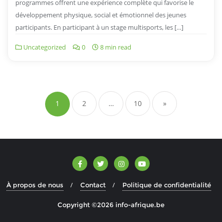
programmes offrent une expérience complète qui favorise le
développement physique, social et émotionnel des jeunes
participants. En participant à un stage multisports, les […]
Uncategorized
0
8 min read
Navigation
des
1
2
…
10
»
articles
À propos de nous
Contact
Politique de confidentialité
Copyright ©2026 info-afrique.be