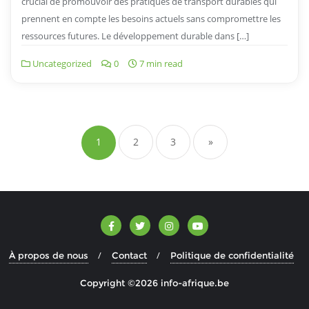
crucial de promouvoir des pratiques de transport durables qui
prennent en compte les besoins actuels sans compromettre les
ressources futures. Le développement durable dans […]
Uncategorized
0
7 min read
Navigation
des
1
2
3
»
articles
À propos de nous
Contact
Politique de confidentialité
Copyright ©2026 info-afrique.be