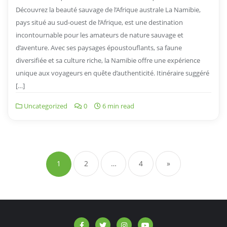
Découvrez la beauté sauvage de l’Afrique australe La Namibie,
pays situé au sud-ouest de l’Afrique, est une destination
incontournable pour les amateurs de nature sauvage et
d’aventure. Avec ses paysages époustouflants, sa faune
diversifiée et sa culture riche, la Namibie offre une expérience
unique aux voyageurs en quête d’authenticité. Itinéraire suggéré
[…]
Uncategorized
0
6 min read
Navigation
des
1
2
…
4
»
articles