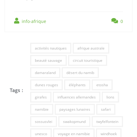
info-afrique
0
activités nautiques
afrique australe
beauté sauvage
circuit touristique
damaraland
désert du namib
dunes rouges
éléphants
etosha
Tags :
girafes
influences allemandes
lions
namibie
paysages lunaires
safari
sossusvlei
swakopmund
twyfelfontein
unesco
voyage en namibie
windhoek