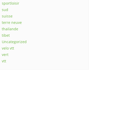
sportloisir
sud
suisse
terre neuve
thailande
tibet
Uncategorized
velo vtt
vert
vtt