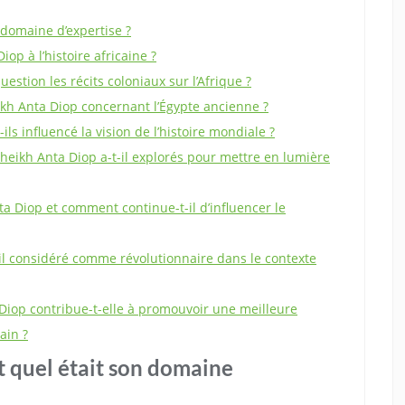
 domaine d’expertise ?
op à l’histoire africaine ?
stion les récits coloniaux sur l’Afrique ?
kh Anta Diop concernant l’Égypte ancienne ?
ls influencé la vision de l’histoire mondiale ?
eikh Anta Diop a-t-il explorés pour mettre en lumière
nta Diop et comment continue-t-il d’influencer le
-il considéré comme révolutionnaire dans le contexte
 Diop contribue-t-elle à promouvoir une meilleure
ain ?
t quel était son domaine