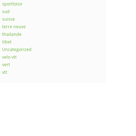
sportloisir
sud
suisse
terre neuve
thailande
tibet
Uncategorized
velo vtt
vert
vtt