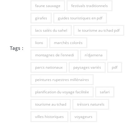
faune sauvage
festivals traditionnels
girafes
guides touristiques en pdf
lacs salés du sahel
le tourisme au tchad pdf
lions
marchés colorés
Tags :
montagnes de l'ennedi
n'djamena
parcs nationaux
paysages variés
pdf
peintures rupestres millénaires
planification du voyage facilitée
safari
tourisme au tchad
trésors naturels
villes historiques
voyageurs