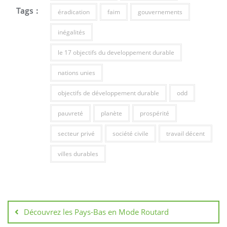
Tags :
éradication
faim
gouvernements
inégalités
le 17 objectifs du developpement durable
nations unies
objectifs de développement durable
odd
pauvreté
planète
prospérité
secteur privé
société civile
travail décent
villes durables
Navigation
de
Découvrez les Pays-Bas en Mode Routard
l’article