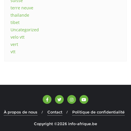
suisse
terre neuve
thailande
tibet
Uncategorized
velo vtt
vert
vtt
À propos de nous
Contact
Politique de confidentialité
Copyright ©2026 info-afrique.be