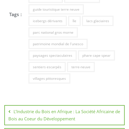
guide touristique terre neuve
Tags :
icebergs dérivants
île
lacs glaciaires
parc national gros morne
patrimoine mondial de l'unesco
paysages spectaculaires
phare cape spear
sentiers escarpés
terre-neuve
villages pittoresques
Navigation
de
L’Industrie du Bois en Afrique : La Société Africaine de
l’article
Bois au Coeur du Développement