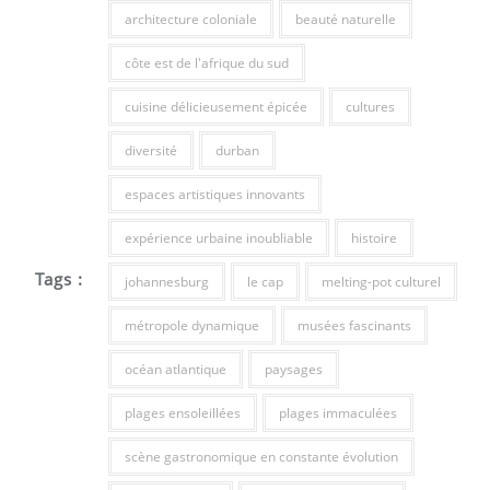
architecture coloniale
beauté naturelle
côte est de l'afrique du sud
cuisine délicieusement épicée
cultures
diversité
durban
espaces artistiques innovants
expérience urbaine inoubliable
histoire
Tags :
johannesburg
le cap
melting-pot culturel
métropole dynamique
musées fascinants
océan atlantique
paysages
plages ensoleillées
plages immaculées
scène gastronomique en constante évolution