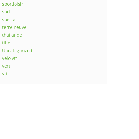
sportloisir
sud
suisse
terre neuve
thailande
tibet
Uncategorized
velo vtt
vert
vtt