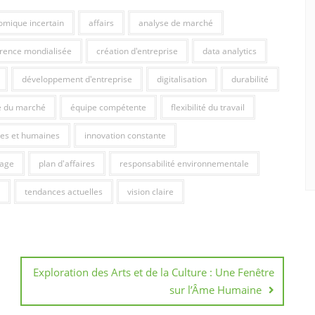
omique incertain
affairs
analyse de marché
rence mondialisée
création d'entreprise
data analytics
développement d'entreprise
digitalisation
durabilité
e du marché
équipe compétente
flexibilité du travail
res et humaines
innovation constante
tage
plan d'affaires
responsabilité environnementale
tendances actuelles
vision claire
Exploration des Arts et de la Culture : Une Fenêtre
sur l’Âme Humaine