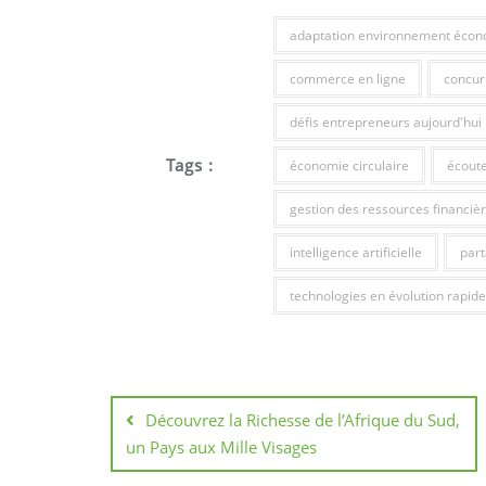
adaptation environnement écon
commerce en ligne
concur
défis entrepreneurs aujourd'hui
Tags :
économie circulaire
écout
gestion des ressources financiè
intelligence artificielle
par
technologies en évolution rapide
Navigation
de
Découvrez la Richesse de l’Afrique du Sud,
un Pays aux Mille Visages
l’article