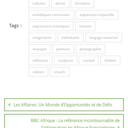
cultures
danse
émotions
esthétiques communes
expression corporelle
Tags :
expressions artistiques
histoire
imagination
individuelle
langage universel
musique
peinture
photographie
réflexions
sculpture
société
théâtre
valeurs
visuels
Navigation
de
Les Affaires: Un Monde d’Opportunités et de Défis
l’article
BBC Afrique : La référence incontournable de
l’information en Afrique francophone