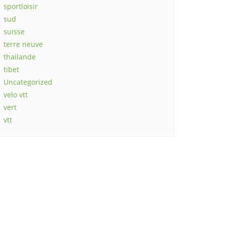
sportloisir
sud
suisse
terre neuve
thailande
tibet
Uncategorized
velo vtt
vert
vtt