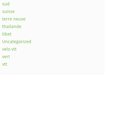
sud
suisse
terre neuve
thailande
tibet
Uncategorized
velo vtt
vert
vtt