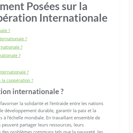
ent Posées sur la
pération Internationale
nale ?
ternationale ?
rnationale ?
nationale ?
nternationale ?
e la coopération ?
tion internationale ?
avoriser la solidarité et l’entraide entre les nations
e développement durable, garantir la paix et la
ns à l’échelle mondiale. En travaillant ensemble de
 peuvent partager leurs ressources, leurs
e des problèmes communs tels que la pauvreté, les