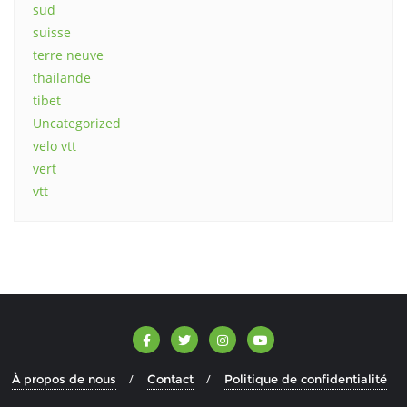
sud
suisse
terre neuve
thailande
tibet
Uncategorized
velo vtt
vert
vtt
À propos de nous
Contact
Politique de confidentialité