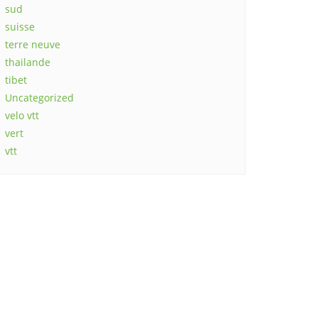
sud
suisse
terre neuve
thailande
tibet
Uncategorized
velo vtt
vert
vtt