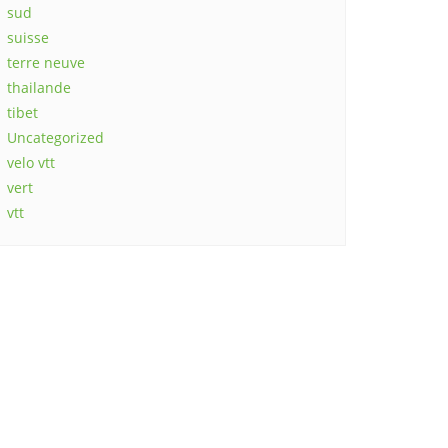
sud
suisse
terre neuve
thailande
tibet
Uncategorized
velo vtt
vert
vtt