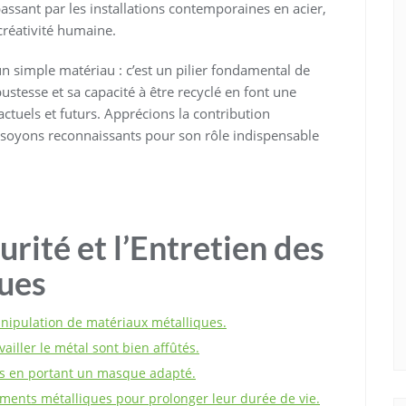
assant par les installations contemporaines en acier,
 créativité humaine.
un simple matériau : c’est un pilier fondamental de
stesse et sa capacité à être recyclé en font une
ctuels et futurs. Apprécions la contribution
t soyons reconnaissants pour son rôle indispensable
urité et l’Entretien des
ues
anipulation de matériaux métalliques.
vailler le métal sont bien affûtés.
ues en portant un masque adapté.
ements métalliques pour prolonger leur durée de vie.