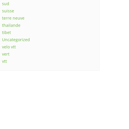
sud
suisse
terre neuve
thailande
tibet
Uncategorized
velo vtt
vert
vtt