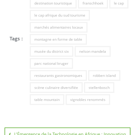
destination touristique
franschhoek
le cap
le cap afrique du sud tourisme
marchés alimentaires locaux
Tags :
montagne en forme de table
musée du district six
nelson mandela
parc national kruger
restaurants gastronomiques
robben island
scène culinaire diversifiée
stellenbosch
table mountain
vignobles renommés
Navigation
de
L’Émergence de la Technologie en Afrique : Innovation