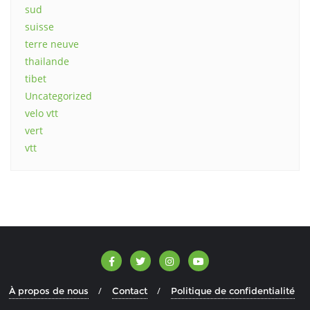
sud
suisse
terre neuve
thailande
tibet
Uncategorized
velo vtt
vert
vtt
À propos de nous
Contact
Politique de confidentialité