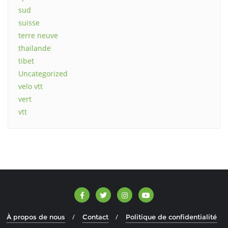
sud
suisse
terre neuve
thailande
tibet
Uncategorized
velo vtt
vert
vtt
À propos de nous
Contact
Politique de confidentialité