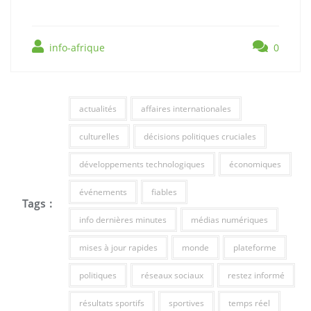
info-afrique
0
actualités
affaires internationales
culturelles
décisions politiques cruciales
développements technologiques
économiques
événements
fiables
Tags :
info dernières minutes
médias numériques
mises à jour rapides
monde
plateforme
politiques
réseaux sociaux
restez informé
résultats sportifs
sportives
temps réel