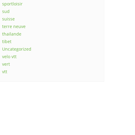
sportloisir
sud
suisse
terre neuve
thailande
tibet
Uncategorized
velo vtt
vert
vtt