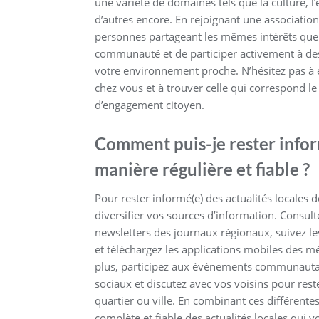
une variété de domaines tels que la culture, l’
d’autres encore. En rejoignant une association
personnes partageant les mêmes intérêts que 
communauté et de participer activement à des 
votre environnement proche. N’hésitez pas à e
chez vous et à trouver celle qui correspond le
d’engagement citoyen.
Comment puis-je rester inform
manière régulière et fiable ?
Pour rester informé(e) des actualités locales 
diversifier vos sources d’information. Consul
newsletters des journaux régionaux, suivez l
et téléchargez les applications mobiles des m
plus, participez aux événements communautair
sociaux et discutez avec vos voisins pour res
quartier ou ville. En combinant ces différent
complète et fiable des actualités locales qui 