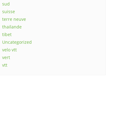
sud
suisse
terre neuve
thailande
tibet
Uncategorized
velo vtt
vert
vtt