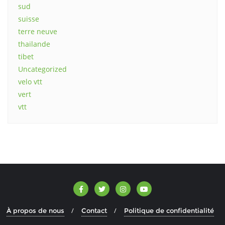
sud
suisse
terre neuve
thailande
tibet
Uncategorized
velo vtt
vert
vtt
À propos de nous
Contact
Politique de confidentialité