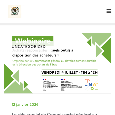
Skip
to
content
UNCATEGORIZED
12 janvier 2026
Le rôle crucial du Commissariat général au