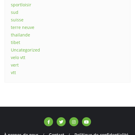
sportloisir
sud
suisse
terre neuve
thailande
tibet
Uncategorized
velo vtt
vert
vtt
À propos de nous
Contact
Politique de confidentialité