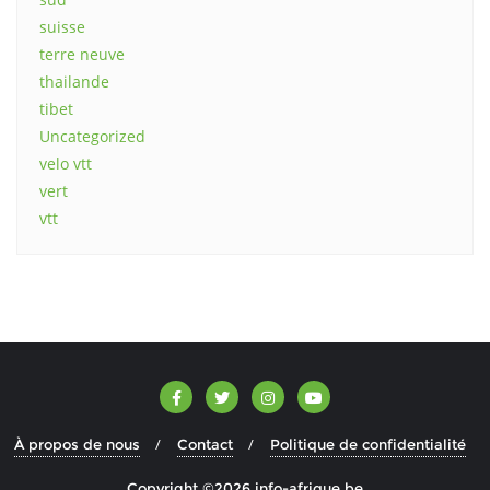
suisse
terre neuve
thailande
tibet
Uncategorized
velo vtt
vert
vtt
À propos de nous
Contact
Politique de confidentialité
Copyright ©2026 info-afrique.be