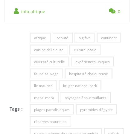
info-afrique
0
afrique
beauté
big five
continent
cuisine délicieuse
culture locale
diversité culturelle
expériences uniques
faune sauvage
hospitalité chaleureuse
île maurice
kruger national park
masai mara
paysages époustouflants
Tags :
plages paradisiaques
pyramides d'égypte
réserves naturelles
ruines antiques de carthage en tunisie
safaris