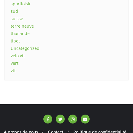
sportloisir
sud
suisse
terre neuve
thailande
tibet
Uncategorized
velo vtt
vert
vtt
À propos de nous
Contact
Politique de confidentialité