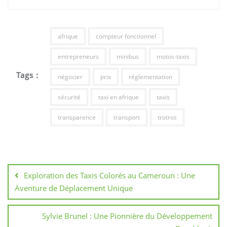
afrique
compteur fonctionnel
entrepreneurs
minibus
motos-taxis
Tags :
négocier
prix
réglementation
sécurité
taxi en afrique
taxis
transparence
transport
trotros
Navigation
de
Exploration des Taxis Colorés au Cameroun : Une
l’article
Aventure de Déplacement Unique
Sylvie Brunel : Une Pionnière du Développement