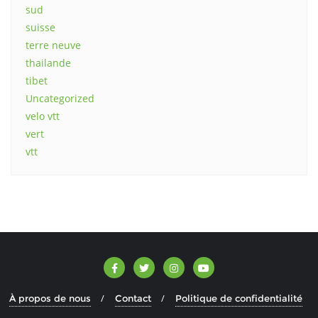
sud
suisse
terre neuve
thailande
tibet
Uncategorized
velo vtt
vert
vtt
À propos de nous
Contact
Politique de confidentialité