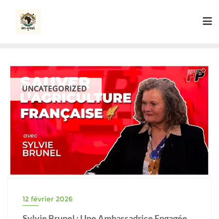
Skip
to
content
UNCATEGORIZED
12 février 2026
Sylvie Brunel : Une Ambassadrice Engagée