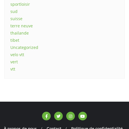
sportloisir
sud
suisse
terre neuve
thailande
tibet
Uncategorized
velo vtt
vert
vtt
À propos de nous
Contact
Politique de confidentialité