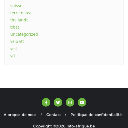
suisse
terre neuve
thailande
tibet
Uncategorized
velo vtt
vert
vtt
À propos de nous
Contact
Politique de confidentialité
Copyright ©2026 info-afrique.be