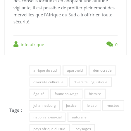
des conseils locaux et en adoptant une attitude
vigilante, il est possible de profiter pleinement des
merveilles que l’Afrique du Sud a à offrir en toute
sécurité.
info-afrique
0
afrique du sud
apartheid
démocratie
diversité culturelle
diversité linguistique
égalité
faune sauvage
histoire
johannesburg
justice
le cap
musées
Tags :
nation arc-en-ciel
naturelle
pays afrique du sud
paysages