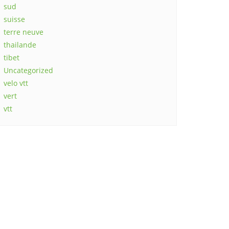
sud
suisse
terre neuve
thailande
tibet
Uncategorized
velo vtt
vert
vtt