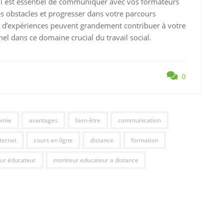
Il est essentiel de communiquer avec vos formateurs
s obstacles et progresser dans votre parcours
ge d’expériences peuvent grandement contribuer à votre
el dans ce domaine crucial du travail social.
0
omie
avantages
bien-être
communication
ternet
cours en ligne
distance
formation
ur éducateur
moniteur educateur a distance