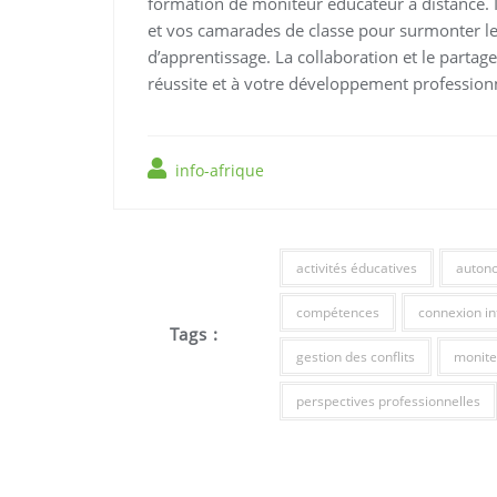
formation de moniteur éducateur à distance. 
et vos camarades de classe pour surmonter le
d’apprentissage. La collaboration et le parta
réussite et à votre développement professionn
info-afrique
activités éducatives
auton
compétences
connexion in
Tags :
gestion des conflits
monite
perspectives professionnelles
Navigation