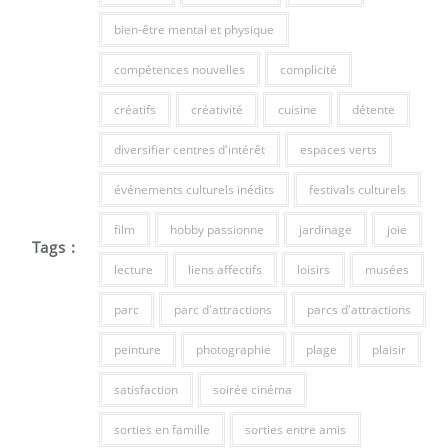
bien-être mental et physique
compétences nouvelles
complicité
créatifs
créativité
cuisine
détente
diversifier centres d'intérêt
espaces verts
événements culturels inédits
festivals culturels
film
hobby passionne
jardinage
joie
Tags :
lecture
liens affectifs
loisirs
musées
parc
parc d'attractions
parcs d'attractions
peinture
photographie
plage
plaisir
satisfaction
soirée cinéma
sorties en famille
sorties entre amis