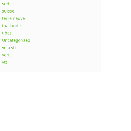
sud
suisse
terre neuve
thailande
tibet
Uncategorized
velo vtt
vert
vtt