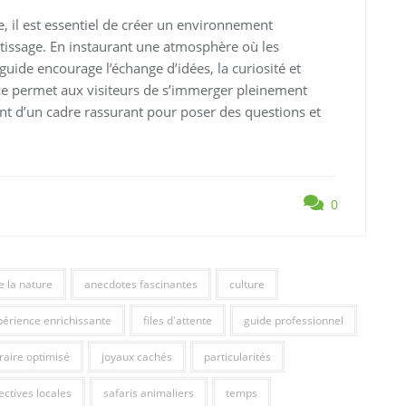
e, il est essentiel de créer un environnement
entissage. En instaurant une atmosphère où les
e guide encourage l’échange d’idées, la curiosité et
ice permet aux visiteurs de s’immerger pleinement
ant d’un cadre rassurant pour poser des questions et
0
 la nature
anecdotes fascinantes
culture
périence enrichissante
files d'attente
guide professionnel
éraire optimisé
joyaux cachés
particularités
ctives locales
safaris animaliers
temps