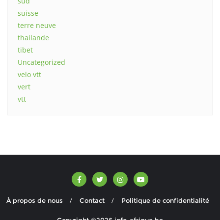
sud
suisse
terre neuve
thailande
tibet
Uncategorized
velo vtt
vert
vtt
À propos de nous
Contact
Politique de confidentialité
Copyright ©2026 info-afrique.be