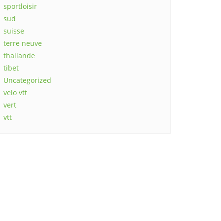
sportloisir
sud
suisse
terre neuve
thailande
tibet
Uncategorized
velo vtt
vert
vtt