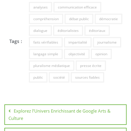
analyses
communication efficace
compréhension
débat public
démocratie
dialogue
éditorialistes
éditoriaux
Tags :
faits vérifiables
impartialité
journalisme
langage simple
objectivité
opinion
pluralisme médiatique
presse écrite
public
société
sources fiables
Navigation
de
Explorez l’Univers Enrichissant de Google Arts &
l’article
Culture