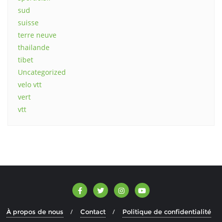
sud
suisse
terre neuve
thailande
tibet
Uncategorized
velo vtt
vert
vtt
À propos de nous
Contact
Politique de confidentialité