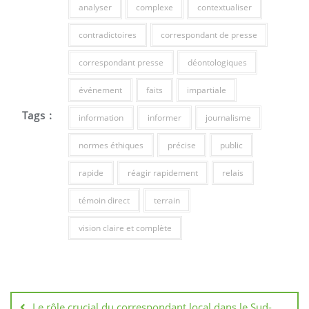
analyser
complexe
contextualiser
contradictoires
correspondant de presse
correspondant presse
déontologiques
événement
faits
impartiale
Tags :
information
informer
journalisme
normes éthiques
précise
public
rapide
réagir rapidement
relais
témoin direct
terrain
vision claire et complète
Navigation
de
Le rôle crucial du correspondant local dans le Sud-