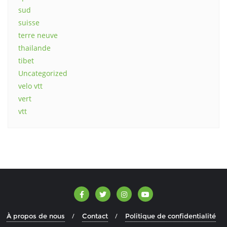
sud
suisse
terre neuve
thailande
tibet
Uncategorized
velo vtt
vert
vtt
À propos de nous
Contact
Politique de confidentialité