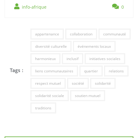
info-afrique
0
appartenance
collaboration
communauté
diversité culturelle
événements locaux
harmonieux
inclusif
initiatives sociales
Tags :
liens communautaires
quartier
relations
respect mutuel
société
solidarité
solidarité sociale
soutien mutuel
traditions
Navigation