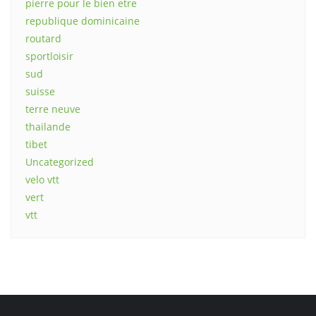
pierre pour le bien etre
republique dominicaine
routard
sportloisir
sud
suisse
terre neuve
thailande
tibet
Uncategorized
velo vtt
vert
vtt