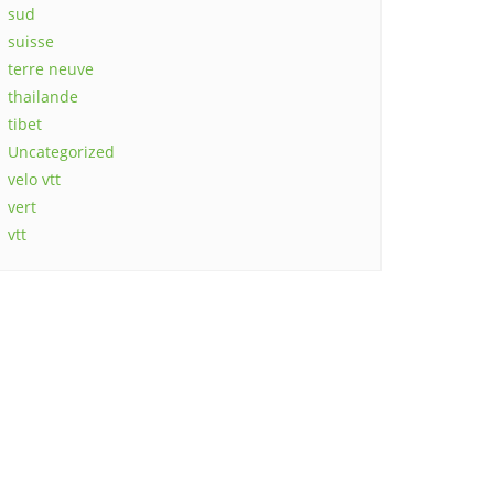
sud
suisse
terre neuve
thailande
tibet
Uncategorized
velo vtt
vert
vtt