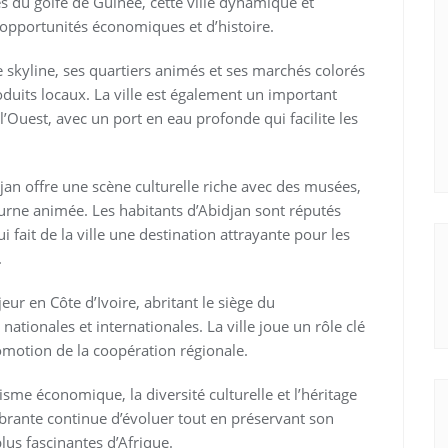
ves du golfe de Guinée, cette ville dynamique et
’opportunités économiques et d’histoire.
skyline, ses quartiers animés et ses marchés colorés
oduits locaux. La ville est également un important
l’Ouest, avec un port en eau profonde qui facilite les
n offre une scène culturelle riche avec des musées,
cturne animée. Les habitants d’Abidjan sont réputés
ui fait de la ville une destination attrayante pour les
.
ur en Côte d’Ivoire, abritant le siège du
ationales et internationales. La ville joue un rôle clé
motion de la coopération régionale.
sme économique, la diversité culturelle et l’héritage
vibrante continue d’évoluer tout en préservant son
plus fascinantes d’Afrique.