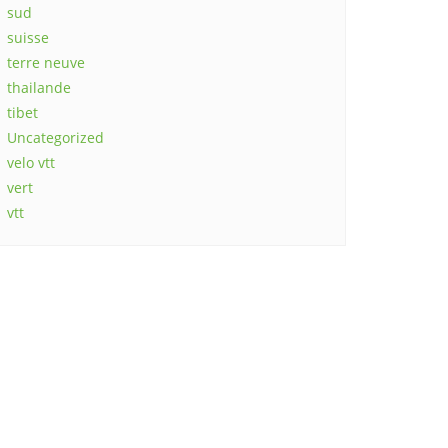
sud
suisse
terre neuve
thailande
tibet
Uncategorized
velo vtt
vert
vtt