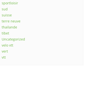
sportloisir
sud
suisse
terre neuve
thailande
tibet
Uncategorized
velo vtt
vert
vtt