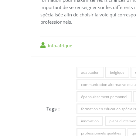
formation pour maximiser leurs chances d’inté
important de se renseigner sur les différents
spécialisée afin de choisir la voie qui corresp
professionnels.
info-afrique
adaptation
belgique
communication alternative et 
épanouissement personnel
Tags :
formation en éducation spéciali
innovation
plans d'interven
professionnels qualifiés
qu