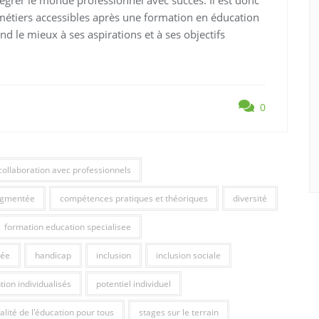
grer le monde professionnel avec succès. Il est donc
 métiers accessibles après une formation en éducation
ond le mieux à ses aspirations et à ses objectifs
0
collaboration avec professionnels
augmentée
compétences pratiques et théoriques
diversité
formation education specialisee
sée
handicap
inclusion
inclusion sociale
tion individualisés
potentiel individuel
alité de l'éducation pour tous
stages sur le terrain