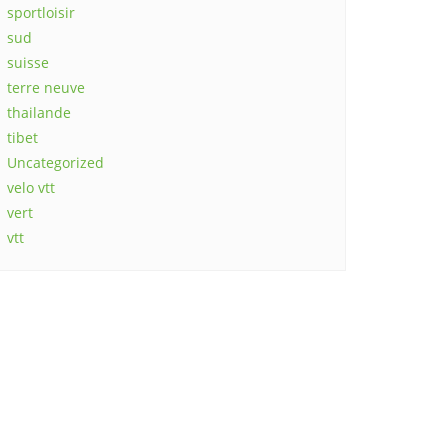
sportloisir
sud
suisse
terre neuve
thailande
tibet
Uncategorized
velo vtt
vert
vtt