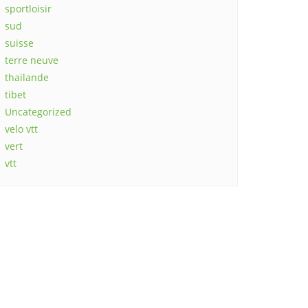
sportloisir
sud
suisse
terre neuve
thailande
tibet
Uncategorized
velo vtt
vert
vtt